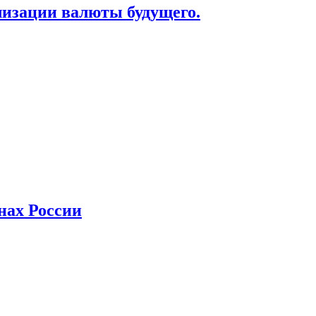
лизации валюты будущего.
нах России