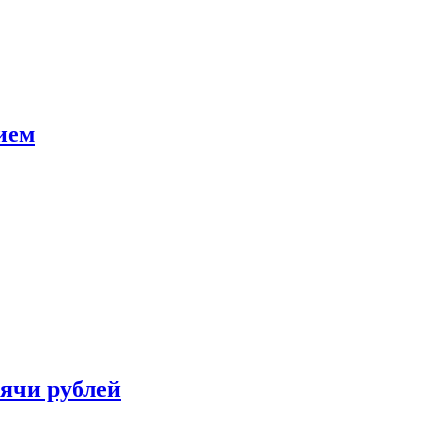
ием
сячи рублей