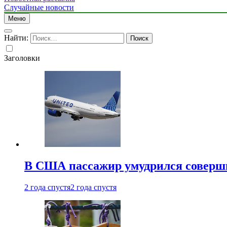
Случайные новости
Меню
Найти:
Заголовки
В США пассажир умудрился совершит
2 года спустя
2 года спустя