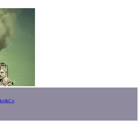
bler&Co