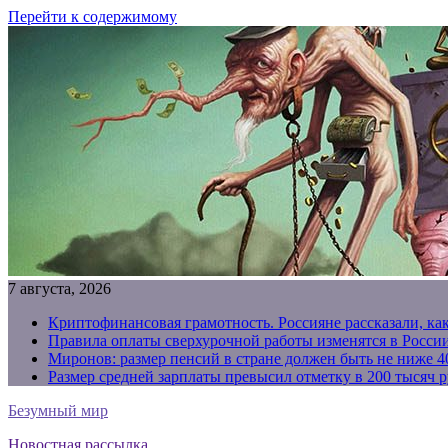
Перейти к содержимому
7 августа, 2026
Криптофинансовая грамотность. Россияне рассказали, ка
Правила оплаты сверхурочной работы изменятся в России
Миронов: размер пенсий в стране должен быть не ниже 4
Размер средней зарплаты превысил отметку в 200 тысяч р
Безумный мир
Новостная рассылка