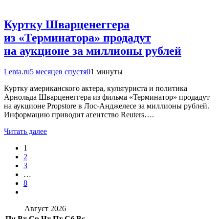
Куртку Шварценеггера
из «Терминатора» продадут
на аукционе за миллионы рублей
Lenta.ru
5 месяцев спустя
0
1 минуты
Куртку американского актера, культуриста и политика
Арнольда Шварценеггера из фильма «Терминатор» продадут
на аукционе Propstore в Лос-Анджелесе за миллионы рублей.
Информацию приводит агентство Reuters….
Читать далее
1
2
3
…
8
Август 2026
Пн
Вт
Ср
Чт
Пт
Сб
Вс