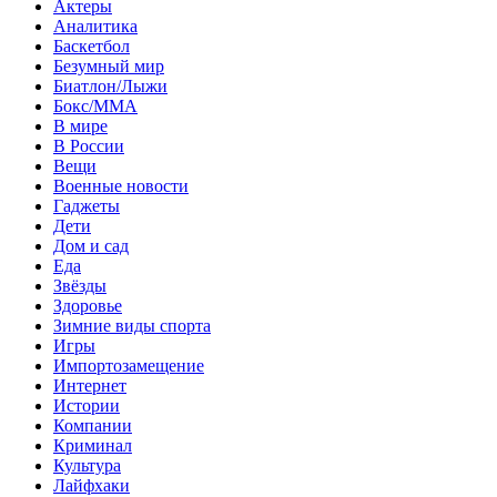
Актеры
Аналитика
Баскетбол
Безумный мир
Биатлон/Лыжи
Бокс/MMA
В мире
В России
Вещи
Военные новости
Гаджеты
Дети
Дом и сад
Еда
Звёзды
Здоровье
Зимние виды спорта
Игры
Импортозамещение
Интернет
Истории
Компании
Криминал
Культура
Лайфхаки