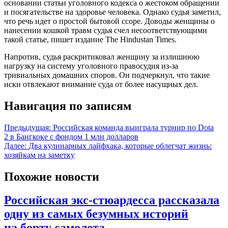
основании статьи уголовного кодекса о жестоком обращении
и посягательстве на здоровье человека. Однако судья заметил,
что речь идет о простой бытовой ссоре. Доводы женщины о
нанесении кошкой травм судья счел несоответствующими
такой статье, пишет издание The Hindustan Times.
Напротив, судья раскритиковал женщину за излишнюю
нагрузку на систему уголовного правосудия из-за
тривиальных домашних споров. Он подчеркнул, что такие
иски отвлекают внимание суда от более насущных дел.
Навигация по записям
Предыдущая:
Российская команда выиграла турнир по Dota
2 в Бангкоке с фондом 1 млн долларов
Далее:
Два кулинарных лайфхака, которые облегчат жизнь:
хозяйкам на заметку
Похожие новости
Российская экс-стюардесса рассказала
одну из самых безумных историй
на борту самолета