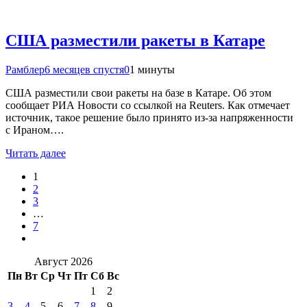
США разместили ракеты в Катаре
Рамблер
6 месяцев спустя
0
1 минуты
США разместили свои ракеты на базе в Катаре. Об этом
сообщает РИА Новости со ссылкой на Reuters. Как отмечает
источник, такое решение было принято из-за напряженности
с Ираном….
Читать далее
1
2
3
…
7
Август 2026
Пн
Вт
Ср
Чт
Пт
Сб
Вс
1
2
3
4
5
6
7
8
9