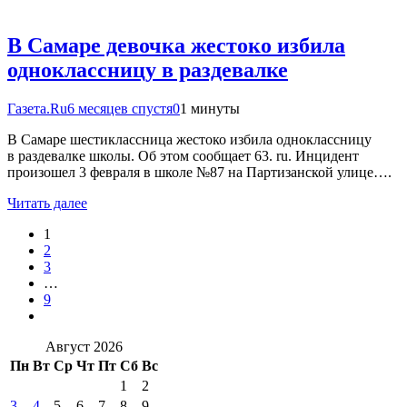
В Самаре девочка жестоко избила
одноклассницу в раздевалке
Газета.Ru
6 месяцев спустя
0
1 минуты
В Самаре шестиклассница жестоко избила одноклассницу
в раздевалке школы. Об этом сообщает 63. ru. Инцидент
произошел 3 февраля в школе №87 на Партизанской улице….
Читать далее
1
2
3
…
9
Август 2026
Пн
Вт
Ср
Чт
Пт
Сб
Вс
1
2
3
4
5
6
7
8
9