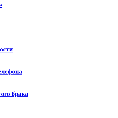
»
ности
телефона
ого брака