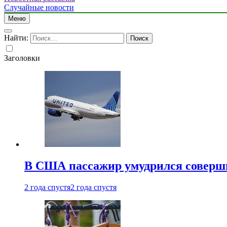
Случайные новости
Меню
Найти:
Заголовки
В США пассажир умудрился совершит
2 года спустя
2 года спустя