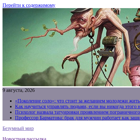
Перейти к содержимому
9 августа, 2026
«Поколение соло»: что стоит за желанием молодежи жить
Как научиться управлять людьми, если вы никогда этого 
Психолог назвала татуировки проявлением пограничного
Профессор Барматова: брак для мужчин работает как защи
Безумный мир
Новостная рассылка