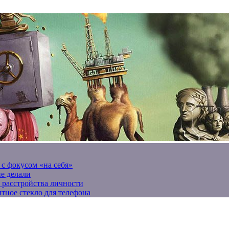
 с фокусом «на себя»
не делали
 расстройства личности
тное стекло для телефона