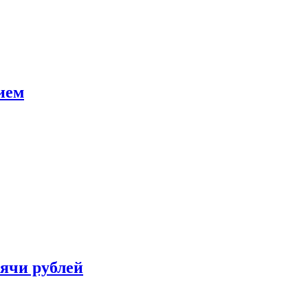
ием
сячи рублей