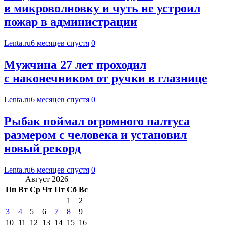
в микроволновку и чуть не устроил
пожар в администрации
Lenta.ru
6 месяцев спустя
0
Мужчина 27 лет проходил
с наконечником от ручки в глазнице
Lenta.ru
6 месяцев спустя
0
Рыбак поймал огромного палтуса
размером с человека и установил
новый рекорд
Lenta.ru
6 месяцев спустя
0
Август 2026
Пн
Вт
Ср
Чт
Пт
Сб
Вс
1
2
3
4
5
6
7
8
9
10
11
12
13
14
15
16