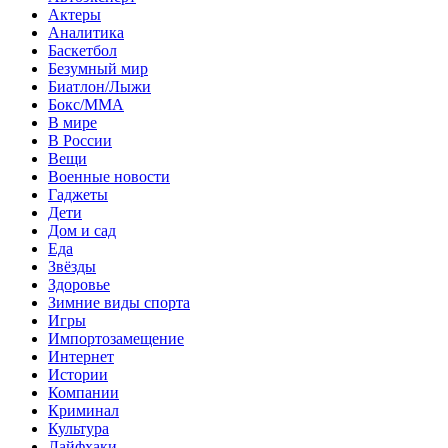
Актеры
Аналитика
Баскетбол
Безумный мир
Биатлон/Лыжи
Бокс/MMA
В мире
В России
Вещи
Военные новости
Гаджеты
Дети
Дом и сад
Еда
Звёзды
Здоровье
Зимние виды спорта
Игры
Импортозамещение
Интернет
Истории
Компании
Криминал
Культура
Лайфхаки