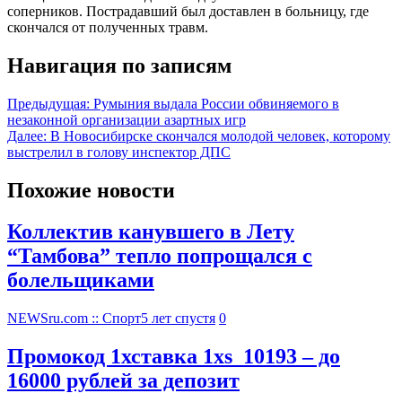
соперников. Пострадавший был доставлен в больницу, где
скончался от полученных травм.
Навигация по записям
Предыдущая:
Румыния выдала России обвиняемого в
незаконной организации азартных игр
Далее:
В Новосибирске скончался молодой человек, которому
выстрелил в голову инспектор ДПС
Похожие новости
Коллектив канувшего в Лету
“Тамбова” тепло попрощался с
болельщиками
NEWSru.com :: Спорт
5 лет спустя
0
Промокод 1хставка 1xs_10193 – до
16000 рублей за депозит