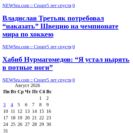
NEWSru.com :: Спорт
5 лет спустя
0
Владислав Третьяк потребовал
“наказать” Швецию на чемпионате
мира по хоккею
NEWSru.com :: Спорт
5 лет спустя
0
Хабиб Нурмагомедов: “Я устал нырять
в потные ноги”
NEWSru.com :: Спорт
5 лет спустя
0
Август 2026
Пн
Вт
Ср
Чт
Пт
Сб
Вс
1
2
3
4
5
6
7
8
9
10
11
12
13
14
15
16
17
18
19
20
21
22
23
24
25
26
27
28
29
30
31