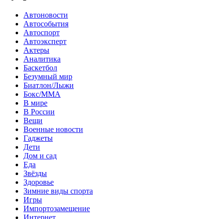
Автоновости
Автособытия
Автоспорт
Автоэксперт
Актеры
Аналитика
Баскетбол
Безумный мир
Биатлон/Лыжи
Бокс/MMA
В мире
В России
Вещи
Военные новости
Гаджеты
Дети
Дом и сад
Еда
Звёзды
Здоровье
Зимние виды спорта
Игры
Импортозамещение
Интернет