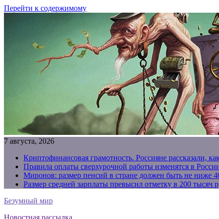
Перейти к содержимому
7 августа, 2026
Криптофинансовая грамотность. Россияне рассказали, ка
Правила оплаты сверхурочной работы изменятся в России
Миронов: размер пенсий в стране должен быть не ниже 4
Размер средней зарплаты превысил отметку в 200 тысяч р
Безумный мир
Новостная рассылка