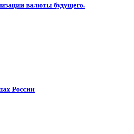
лизации валюты будущего.
нах России