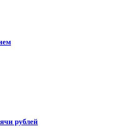
ием
сячи рублей