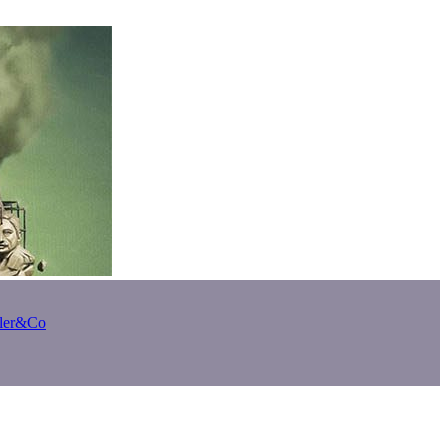
bler&Co