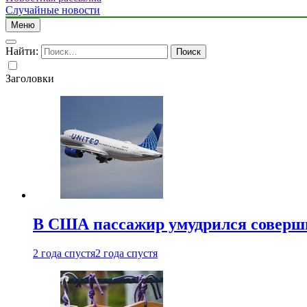
Случайные новости
Меню
Найти:
Заголовки
В США пассажир умудрился совершит
2 года спустя
2 года спустя