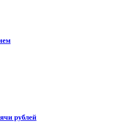
ием
сячи рублей