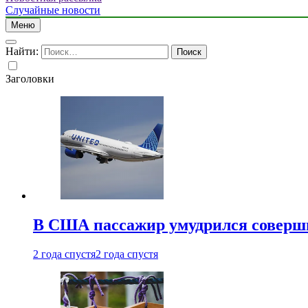
Случайные новости
Меню
Найти:
Заголовки
В США пассажир умудрился совершит
2 года спустя
2 года спустя