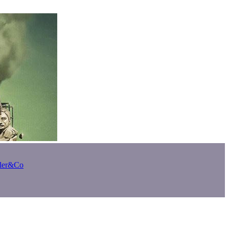
bler&Co