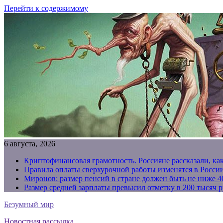
Перейти к содержимому
6 августа, 2026
Криптофинансовая грамотность. Россияне рассказали, ка
Правила оплаты сверхурочной работы изменятся в России
Миронов: размер пенсий в стране должен быть не ниже 4
Размер средней зарплаты превысил отметку в 200 тысяч р
Безумный мир
Новостная рассылка