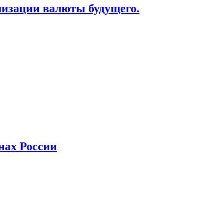
лизации валюты будущего.
нах России