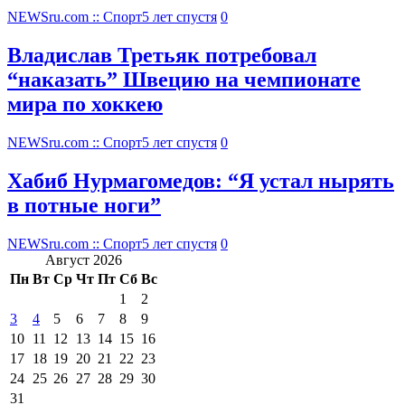
NEWSru.com :: Спорт
5 лет спустя
0
Владислав Третьяк потребовал
“наказать” Швецию на чемпионате
мира по хоккею
NEWSru.com :: Спорт
5 лет спустя
0
Хабиб Нурмагомедов: “Я устал нырять
в потные ноги”
NEWSru.com :: Спорт
5 лет спустя
0
Август 2026
Пн
Вт
Ср
Чт
Пт
Сб
Вс
1
2
3
4
5
6
7
8
9
10
11
12
13
14
15
16
17
18
19
20
21
22
23
24
25
26
27
28
29
30
31