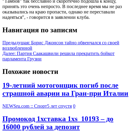
"Тамбов" так бесславно и скоротечно подошла к концу,
принять это очень непросто. В последнее время мы не раз
оказывались на краю пропасти, однако не переставали
надеяться", - говорится в заявлении клуба.
Навигация по записям
Предыдущая:
Борис Джонсон тайно обвенчался со своей
возлюбленной
Далее:
Партия Саакашвили решила прекратить бойкот
парламента Грузии
Похожие новости
19-летний мотогонщик погиб после
страшной аварии на Гран-при Италии
NEWSru.com :: Спорт
5 лет спустя
0
Промокод 1хставка 1xs_10193 – до
16000 рублей за депозит