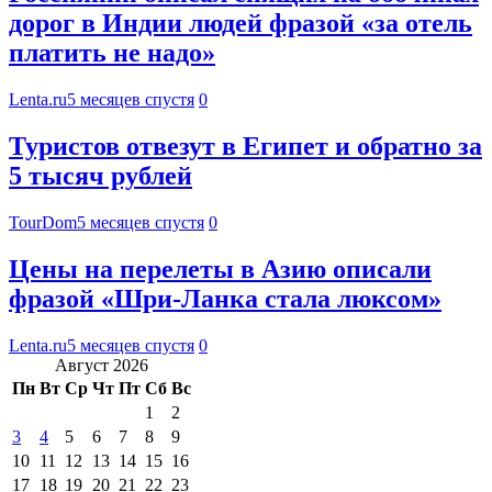
дорог в Индии людей фразой «за отель
платить не надо»
Lenta.ru
5 месяцев спустя
0
Туристов отвезут в Египет и обратно за
5 тысяч рублей
TourDom
5 месяцев спустя
0
Цены на перелеты в Азию описали
фразой «Шри-Ланка стала люксом»
Lenta.ru
5 месяцев спустя
0
Август 2026
Пн
Вт
Ср
Чт
Пт
Сб
Вс
1
2
3
4
5
6
7
8
9
10
11
12
13
14
15
16
17
18
19
20
21
22
23