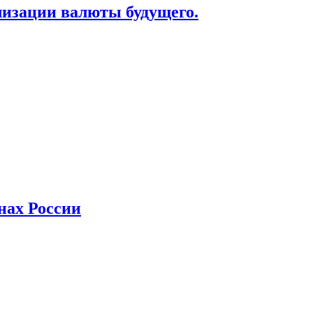
лизации валюты будущего.
нах России