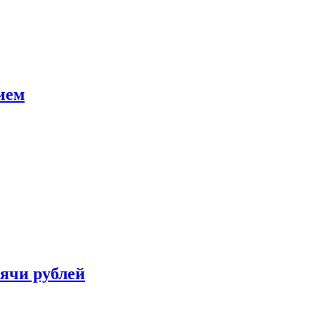
ием
сячи рублей