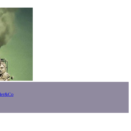
bler&Co