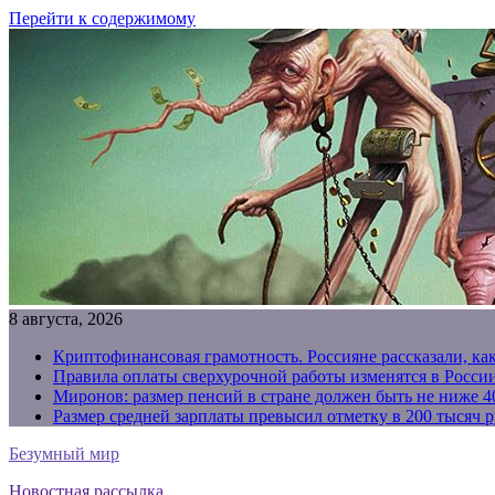
Перейти к содержимому
8 августа, 2026
Криптофинансовая грамотность. Россияне рассказали, ка
Правила оплаты сверхурочной работы изменятся в России
Миронов: размер пенсий в стране должен быть не ниже 4
Размер средней зарплаты превысил отметку в 200 тысяч р
Безумный мир
Новостная рассылка