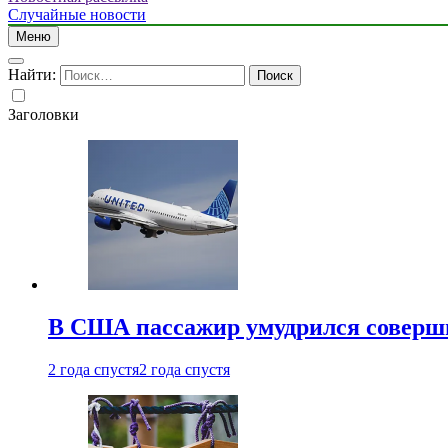
Случайные новости
Меню
Найти:
Заголовки
В США пассажир умудрился совершит
2 года спустя
2 года спустя