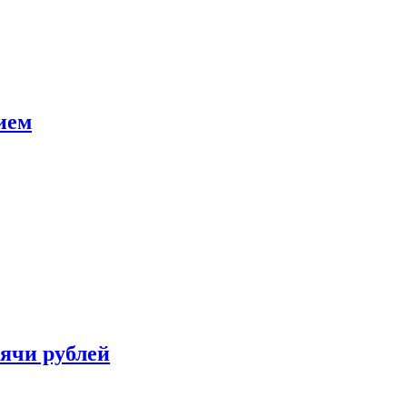
ием
сячи рублей