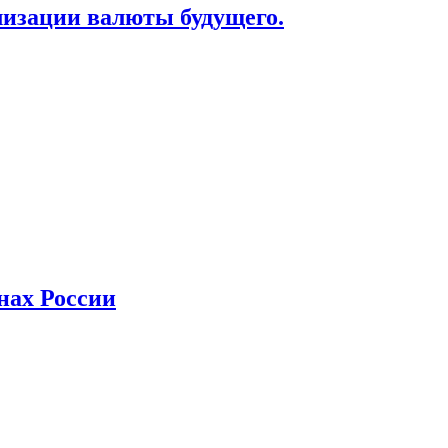
лизации валюты будущего.
нах России