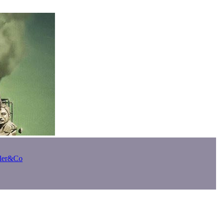
bler&Co