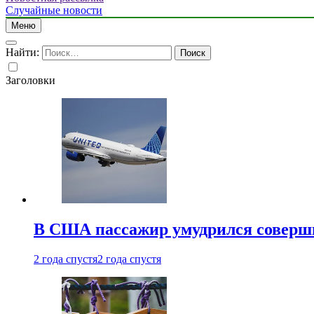
Случайные новости
Меню
Найти:
Заголовки
В США пассажир умудрился совершит
2 года спустя
2 года спустя