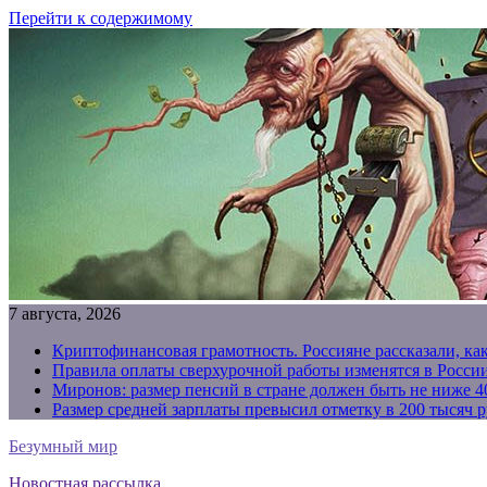
Перейти к содержимому
7 августа, 2026
Криптофинансовая грамотность. Россияне рассказали, ка
Правила оплаты сверхурочной работы изменятся в России
Миронов: размер пенсий в стране должен быть не ниже 4
Размер средней зарплаты превысил отметку в 200 тысяч р
Безумный мир
Новостная рассылка