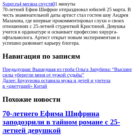
Super.ru
4 месяца спустя
0
1 минуты
70-летний Ефим Шифрин отпраздновал юбилей 25 марта. В
честь знаменательной даты артист стал гостем шоу Андрея
Малахова, где впервые прокомментировал слухи о своих
отношениях с 25-летней студенткой Кристиной. Девушка
учится в ординатуре и осваивает профессию хирурга-
офтальмолога. Артист открыт новым экспериментам и
успешно развивает карьеру блогера.
Навигация по записям
Предыдущая:
Вышедшая из гроба Ольга Зарубина: “Высшие
силы уберегли меня от чужой судьбы”
Далее:
Брухунова оставила мужа и детей и улетела
в «цветущий» Китай
Похожие новости
70-летнего Ефима Шифрина
заподозрили в тайном романе с 25-
летней девушкой