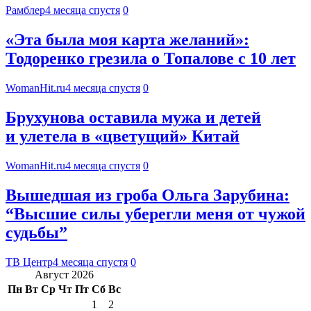
Рамблер
4 месяца спустя
0
«Эта была моя карта желаний»:
Тодоренко грезила о Топалове с 10 лет
WomanHit.ru
4 месяца спустя
0
Брухунова оставила мужа и детей
и улетела в «цветущий» Китай
WomanHit.ru
4 месяца спустя
0
Вышедшая из гроба Ольга Зарубина:
“Высшие силы уберегли меня от чужой
судьбы”
ТВ Центр
4 месяца спустя
0
Август 2026
Пн
Вт
Ср
Чт
Пт
Сб
Вс
1
2