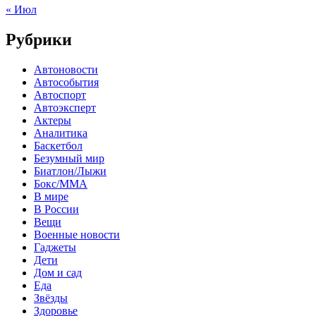
« Июл
Рубрики
Автоновости
Автособытия
Автоспорт
Автоэксперт
Актеры
Аналитика
Баскетбол
Безумный мир
Биатлон/Лыжи
Бокс/MMA
В мире
В России
Вещи
Военные новости
Гаджеты
Дети
Дом и сад
Еда
Звёзды
Здоровье