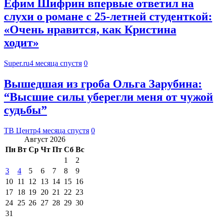
Ефим Шифрин впервые ответил на
слухи о романе с 25-летней студенткой:
«Очень нравится, как Кристина
ходит»
Super.ru
4 месяца спустя
0
Вышедшая из гроба Ольга Зарубина:
“Высшие силы уберегли меня от чужой
судьбы”
ТВ Центр
4 месяца спустя
0
Август 2026
Пн
Вт
Ср
Чт
Пт
Сб
Вс
1
2
3
4
5
6
7
8
9
10
11
12
13
14
15
16
17
18
19
20
21
22
23
24
25
26
27
28
29
30
31