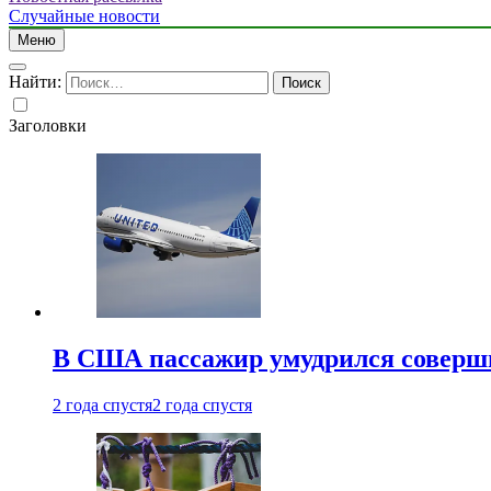
Случайные новости
Меню
Найти:
Заголовки
В США пассажир умудрился совершит
2 года спустя
2 года спустя