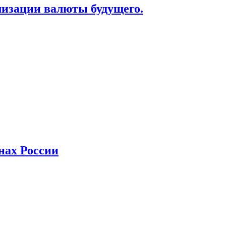
лизации валюты будущего.
нах России