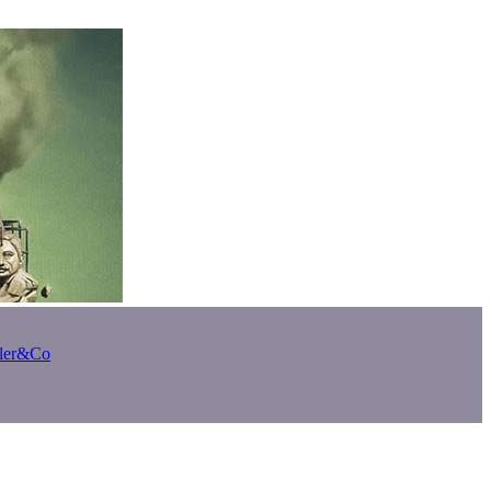
bler&Co