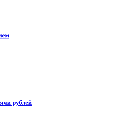
ием
сячи рублей