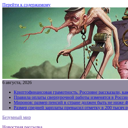
Перейти к содержимому
6 августа, 2026
Криптофинансовая грамотность. Россияне рассказали, ка
Правила оплаты сверхурочной работы изменятся в России
Миронов: размер пенсий в стране должен быть не ниже 4
Размер средней зарплаты превысил отметку в 200 тысяч р
Безумный мир
Новостная рассылка