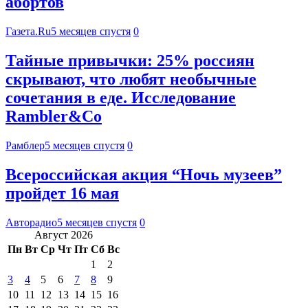
абортов
Газета.Ru
5 месяцев спустя
0
Тайные привычки: 25% россиян
скрывают, что любят необычные
сочетания в еде. Исследование
Rambler&Co
Рамблер
5 месяцев спустя
0
Всероссийская акция “Ночь музеев”
пройдет 16 мая
Авторадио
5 месяцев спустя
0
Август 2026
Пн
Вт
Ср
Чт
Пт
Сб
Вс
1
2
3
4
5
6
7
8
9
10
11
12
13
14
15
16