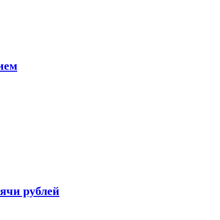
ием
сячи рублей