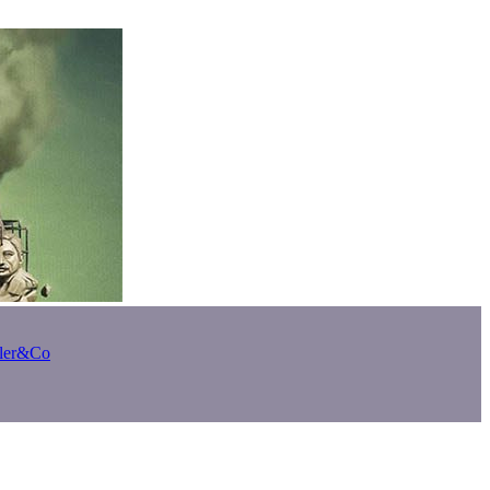
bler&Co