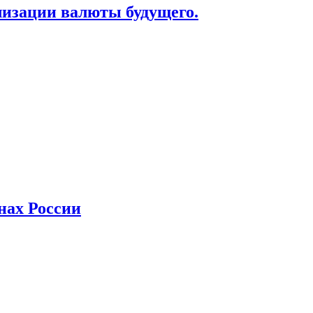
лизации валюты будущего.
нах России