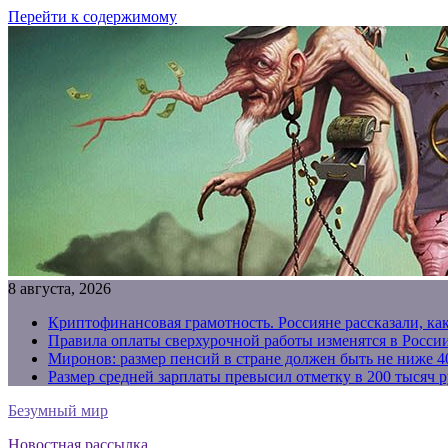
Перейти к содержимому
8 августа, 2026
Криптофинансовая грамотность. Россияне рассказали, ка
Правила оплаты сверхурочной работы изменятся в России
Миронов: размер пенсий в стране должен быть не ниже 4
Размер средней зарплаты превысил отметку в 200 тысяч р
Безумный мир
Новостная рассылка