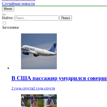
Случайные новости
Меню
Найти:
Заголовки
В США пассажир умудрился совершит
2 года спустя
2 года спустя