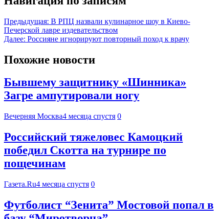
Навигация по записям
Предыдущая:
В РПЦ назвали кулинарное шоу в Киево-
Печерской лавре издевательством
Далее:
Россияне игнорируют повторный поход к врачу
Похожие новости
Бывшему защитнику «Шинника»
Загре ампутировали ногу
Вечерняя Москва
4 месяца спустя
0
Российский тяжеловес Камоцкий
победил Скотта на турнире по
пощечинам
Газета.Ru
4 месяца спустя
0
Футболист “Зенита” Мостовой попал в
базу “Миротворца”