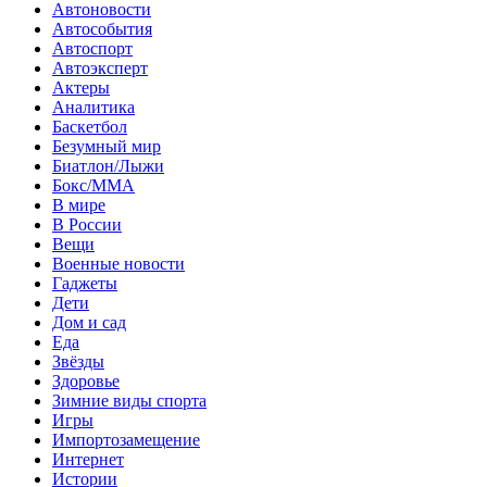
Автоновости
Автособытия
Автоспорт
Автоэксперт
Актеры
Аналитика
Баскетбол
Безумный мир
Биатлон/Лыжи
Бокс/MMA
В мире
В России
Вещи
Военные новости
Гаджеты
Дети
Дом и сад
Еда
Звёзды
Здоровье
Зимние виды спорта
Игры
Импортозамещение
Интернет
Истории