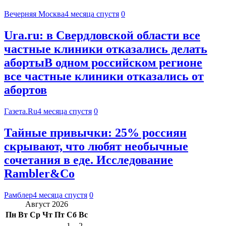
Вечерняя Москва
4 месяца спустя
0
Ura.ru: в Свердловской области все
частные клиники отказались делать
абортыВ одном российском регионе
все частные клиники отказались от
абортов
Газета.Ru
4 месяца спустя
0
Тайные привычки: 25% россиян
скрывают, что любят необычные
сочетания в еде. Исследование
Rambler&Co
Рамблер
4 месяца спустя
0
Август 2026
Пн
Вт
Ср
Чт
Пт
Сб
Вс
1
2