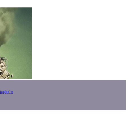
bler&Co