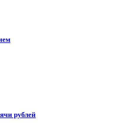
ием
сячи рублей