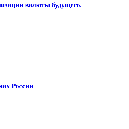
лизации валюты будущего.
нах России