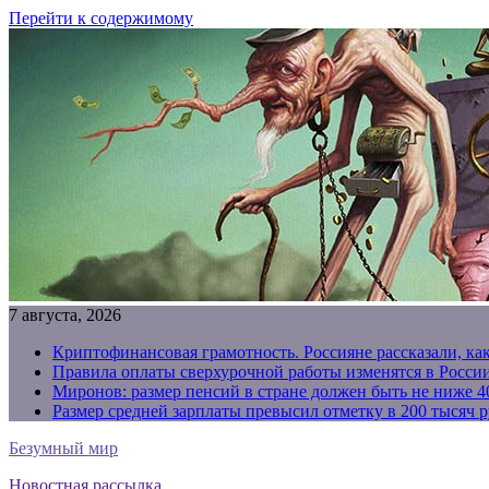
Перейти к содержимому
7 августа, 2026
Криптофинансовая грамотность. Россияне рассказали, ка
Правила оплаты сверхурочной работы изменятся в России
Миронов: размер пенсий в стране должен быть не ниже 4
Размер средней зарплаты превысил отметку в 200 тысяч р
Безумный мир
Новостная рассылка