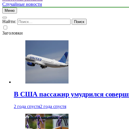
Случайные новости
Меню
Найти:
Заголовки
В США пассажир умудрился совершит
2 года спустя
2 года спустя