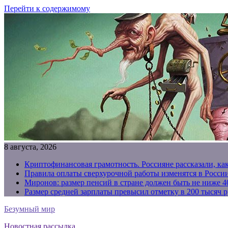
Перейти к содержимому
8 августа, 2026
Криптофинансовая грамотность. Россияне рассказали, ка
Правила оплаты сверхурочной работы изменятся в России
Миронов: размер пенсий в стране должен быть не ниже 4
Размер средней зарплаты превысил отметку в 200 тысяч р
Безумный мир
Новостная рассылка