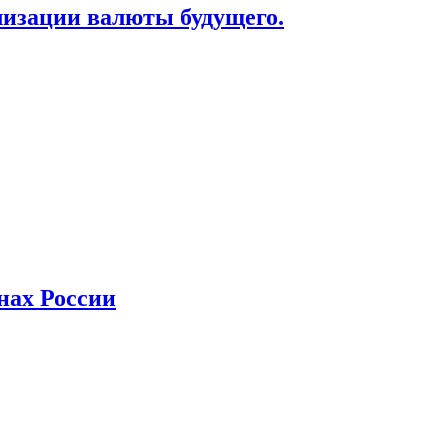
лизации валюты будущего.
нах России