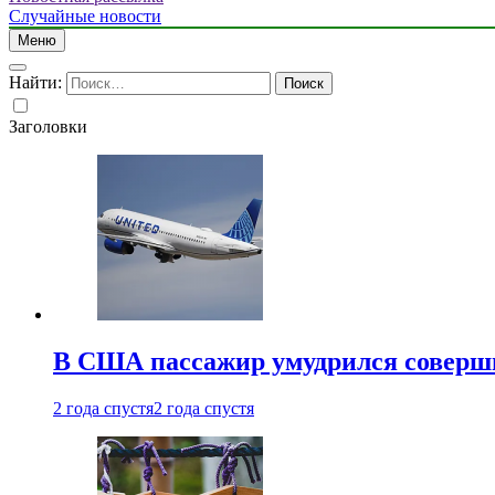
Случайные новости
Меню
Найти:
Заголовки
В США пассажир умудрился совершит
2 года спустя
2 года спустя