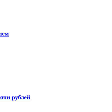
ием
сячи рублей