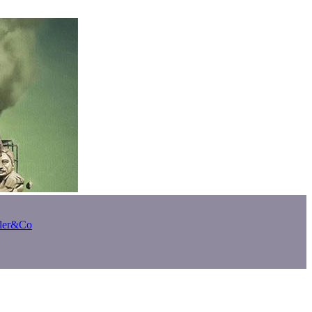
bler&Co