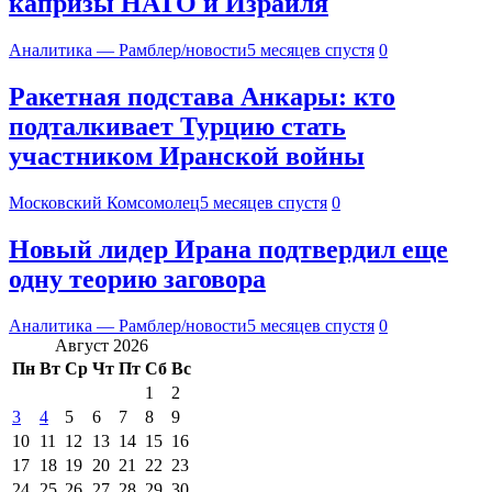
капризы НАТО и Израиля
Аналитика — Рамблер/новости
5 месяцев спустя
0
Ракетная подстава Анкары: кто
подталкивает Турцию стать
участником Иранской войны
Московский Комсомолец
5 месяцев спустя
0
Новый лидер Ирана подтвердил еще
одну теорию заговора
Аналитика — Рамблер/новости
5 месяцев спустя
0
Август 2026
Пн
Вт
Ср
Чт
Пт
Сб
Вс
1
2
3
4
5
6
7
8
9
10
11
12
13
14
15
16
17
18
19
20
21
22
23
24
25
26
27
28
29
30