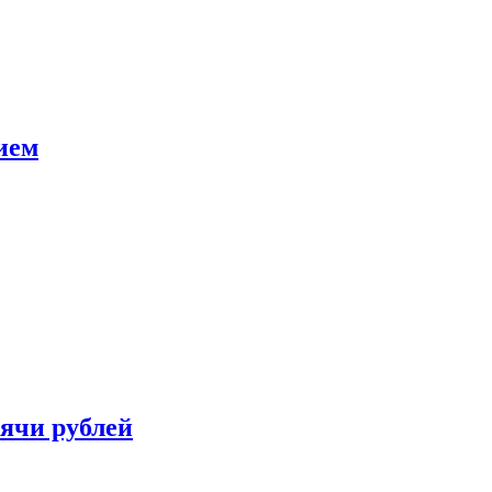
ием
сячи рублей