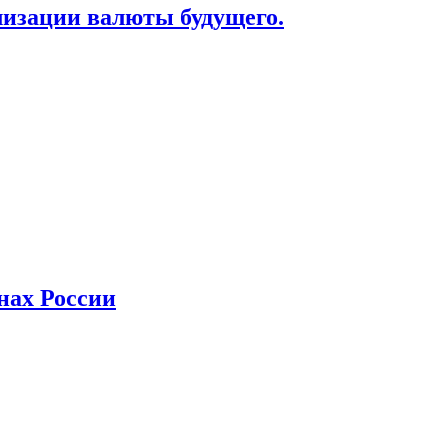
лизации валюты будущего.
нах России