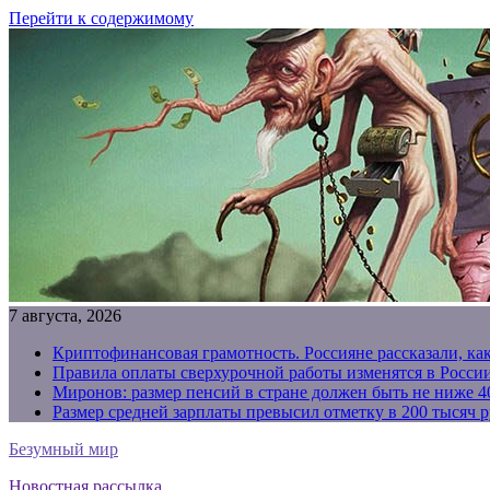
Перейти к содержимому
7 августа, 2026
Криптофинансовая грамотность. Россияне рассказали, ка
Правила оплаты сверхурочной работы изменятся в России
Миронов: размер пенсий в стране должен быть не ниже 4
Размер средней зарплаты превысил отметку в 200 тысяч р
Безумный мир
Новостная рассылка