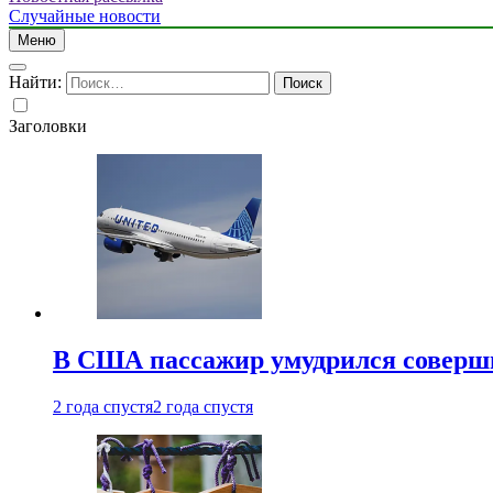
Случайные новости
Меню
Найти:
Заголовки
В США пассажир умудрился совершит
2 года спустя
2 года спустя