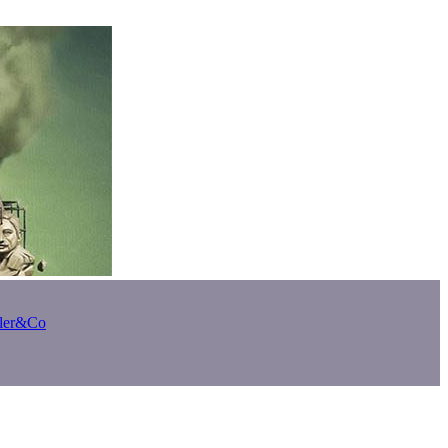
bler&Co