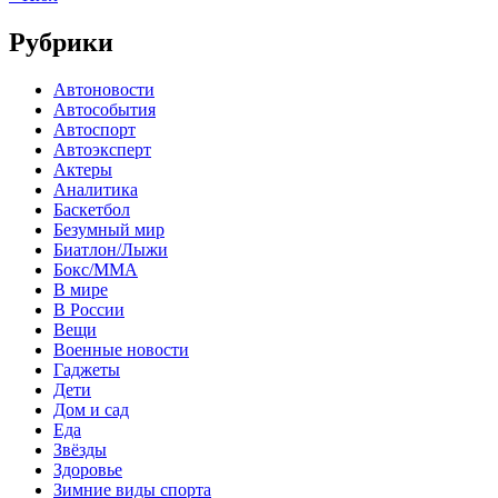
Рубрики
Автоновости
Автособытия
Автоспорт
Автоэксперт
Актеры
Аналитика
Баскетбол
Безумный мир
Биатлон/Лыжи
Бокс/MMA
В мире
В России
Вещи
Военные новости
Гаджеты
Дети
Дом и сад
Еда
Звёзды
Здоровье
Зимние виды спорта