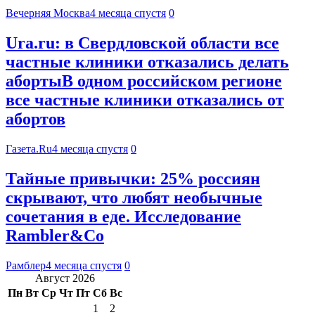
Вечерняя Москва
4 месяца спустя
0
Ura.ru: в Свердловской области все
частные клиники отказались делать
абортыВ одном российском регионе
все частные клиники отказались от
абортов
Газета.Ru
4 месяца спустя
0
Тайные привычки: 25% россиян
скрывают, что любят необычные
сочетания в еде. Исследование
Rambler&Co
Рамблер
4 месяца спустя
0
Август 2026
Пн
Вт
Ср
Чт
Пт
Сб
Вс
1
2