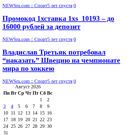
NEWSru.com :: Спорт
5 лет спустя
0
Промокод 1хставка 1xs_10193 – до
16000 рублей за депозит
NEWSru.com :: Спорт
5 лет спустя
0
Владислав Третьяк потребовал
“наказать” Швецию на чемпионате
мира по хоккею
NEWSru.com :: Спорт
5 лет спустя
0
Август 2026
Пн
Вт
Ср
Чт
Пт
Сб
Вс
1
2
3
4
5
6
7
8
9
10
11
12
13
14
15
16
17
18
19
20
21
22
23
24
25
26
27
28
29
30
31