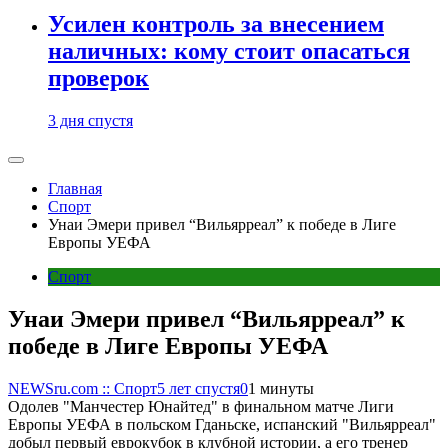
Усилен контроль за внесением
наличных: кому стоит опасаться
проверок
3 дня спустя
Главная
Спорт
Унаи Эмери привел “Вильярреал” к победе в Лиге
Европы УЕФА
Спорт
Унаи Эмери привел “Вильярреал” к
победе в Лиге Европы УЕФА
NEWSru.com :: Спорт
5 лет спустя
0
1 минуты
Одолев "Манчестер Юнайтед" в финальном матче Лиги
Европы УЕФА в польском Гданьске, испанский "Вильярреал"
добыл первый еврокубок в клубной истории, а его тренер