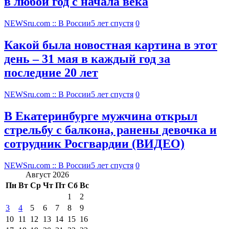
в любой год с начала века
NEWSru.com :: В России
5 лет спустя
0
Какой была новостная картина в этот
день – 31 мая в каждый год за
последние 20 лет
NEWSru.com :: В России
5 лет спустя
0
В Екатеринбурге мужчина открыл
стрельбу с балкона, ранены девочка и
сотрудник Росгвардии (ВИДЕО)
NEWSru.com :: В России
5 лет спустя
0
Август 2026
Пн
Вт
Ср
Чт
Пт
Сб
Вс
1
2
3
4
5
6
7
8
9
10
11
12
13
14
15
16