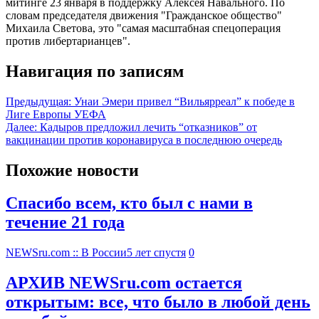
митинге 23 января в поддержку Алексея Навального. По
словам председателя движения "Гражданское общество"
Михаила Светова, это "самая масштабная спецоперация
против либертарианцев".
Навигация по записям
Предыдущая:
Унаи Эмери привел “Вильярреал” к победе в
Лиге Европы УЕФА
Далее:
Кадыров предложил лечить “отказников” от
вакцинации против коронавируса в последнюю очередь
Похожие новости
Спасибо всем, кто был с нами в
течение 21 года
NEWSru.com :: В России
5 лет спустя
0
АРХИВ NEWSru.com остается
открытым: все, что было в любой день