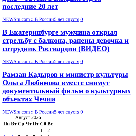
последние 20 лет
NEWSru.com :: В России
5 лет спустя
0
В Екатеринбурге мужчина открыл
стрельбу с балкона, ранены девочка и
сотрудник Росгвардии (ВИДЕО)
NEWSru.com :: В России
5 лет спустя
0
Рамзан Кадыров и министр культуры
Ольга Любимова вместе снимут
документальный фильм о культурных
объектах Чечни
NEWSru.com :: В России
5 лет спустя
0
Август 2026
Пн
Вт
Ср
Чт
Пт
Сб
Вс
1
2