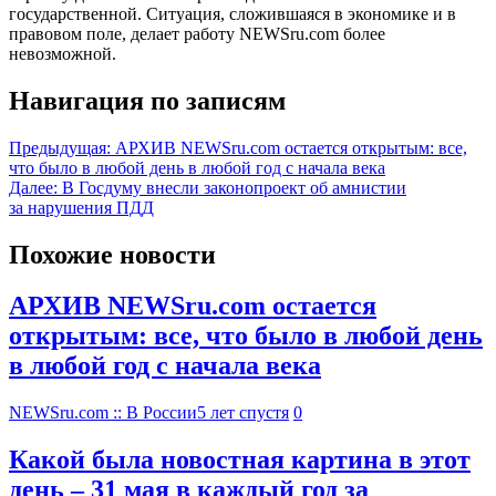
государственной. Ситуация, сложившаяся в экономике и в
правовом поле, делает работу NEWSru.com более
невозможной.
Навигация по записям
Предыдущая:
АРХИВ NEWSru.com остается открытым: все,
что было в любой день в любой год с начала века
Далее:
В Госдуму внесли законопроект об амнистии
за нарушения ПДД
Похожие новости
АРХИВ NEWSru.com остается
открытым: все, что было в любой день
в любой год с начала века
NEWSru.com :: В России
5 лет спустя
0
Какой была новостная картина в этот
день – 31 мая в каждый год за