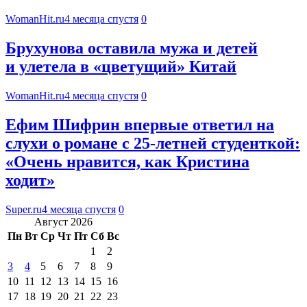
WomanHit.ru
4 месяца спустя
0
Брухунова оставила мужа и детей
и улетела в «цветущий» Китай
WomanHit.ru
4 месяца спустя
0
Ефим Шифрин впервые ответил на
слухи о романе с 25-летней студенткой:
«Очень нравится, как Кристина
ходит»
Super.ru
4 месяца спустя
0
Август 2026
Пн
Вт
Ср
Чт
Пт
Сб
Вс
1
2
3
4
5
6
7
8
9
10
11
12
13
14
15
16
17
18
19
20
21
22
23