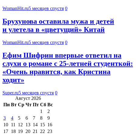
WomanHit.ru
5 месяцев спустя
0
Брухунова оставила мужа и детей
и улетела в «цветущий» Китай
WomanHit.ru
5 месяцев спустя
0
Ефим Шифрин впервые ответил на
слухи о романе с 25-летней студенткой:
«Очень нравится, как Кристина
ходит»
Super.ru
5 месяцев спустя
0
Август 2026
Пн
Вт
Ср
Чт
Пт
Сб
Вс
1
2
3
4
5
6
7
8
9
10
11
12
13
14
15
16
17
18
19
20
21
22
23