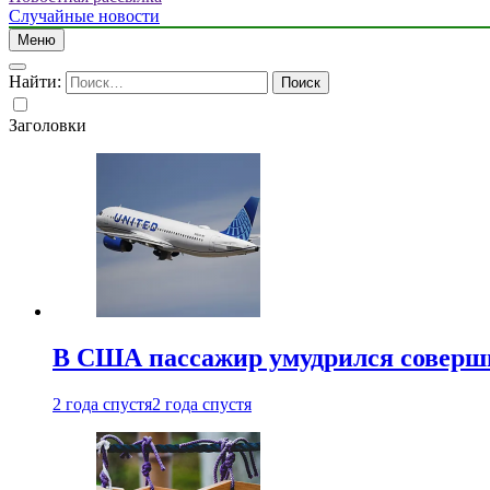
Случайные новости
Меню
Найти:
Заголовки
В США пассажир умудрился совершит
2 года спустя
2 года спустя