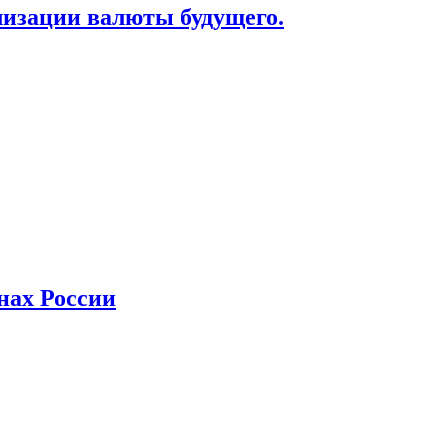
лизации валюты будущего.
нах России