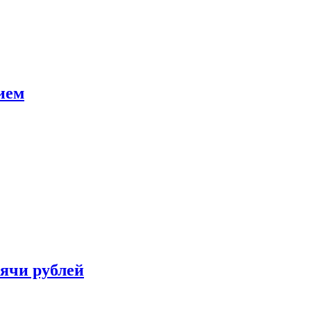
ием
сячи рублей