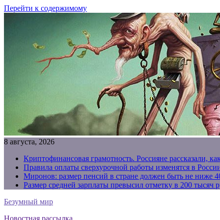
Перейти к содержимому
8 августа, 2026
Криптофинансовая грамотность. Россияне рассказали, ка
Правила оплаты сверхурочной работы изменятся в России
Миронов: размер пенсий в стране должен быть не ниже 4
Размер средней зарплаты превысил отметку в 200 тысяч р
Безумный мир
Новостная рассылка