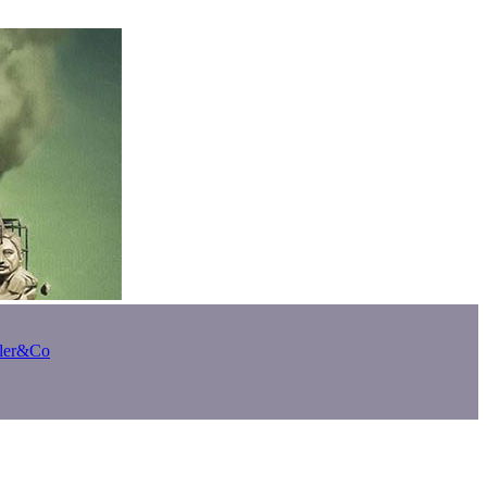
bler&Co