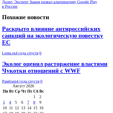
Далее:
Эксперт Зыков назвал альтернативу Google Play
в России
Похожие новости
Раскрыто влияние антироссийских
санкций на экологическую повестку
ЕС
Lenta.ru
4 года спустя
0
Эколог оценил расторжение властями
Чукотки отношений с WWF
Рамблер
4 года спустя
0
Август 2026
Пн
Вт
Ср
Чт
Пт
Сб
Вс
1
2
3
4
5
6
7
8
9
10
11
12
13
14
15
16