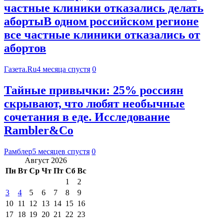
частные клиники отказались делать
абортыВ одном российском регионе
все частные клиники отказались от
абортов
Газета.Ru
4 месяца спустя
0
Тайные привычки: 25% россиян
скрывают, что любят необычные
сочетания в еде. Исследование
Rambler&Co
Рамблер
5 месяцев спустя
0
Август 2026
Пн
Вт
Ср
Чт
Пт
Сб
Вс
1
2
3
4
5
6
7
8
9
10
11
12
13
14
15
16
17
18
19
20
21
22
23