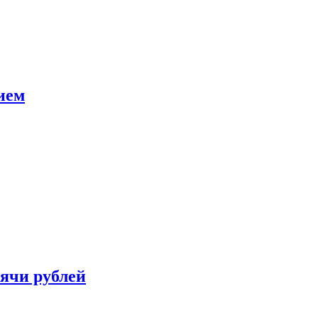
ием
сячи рублей