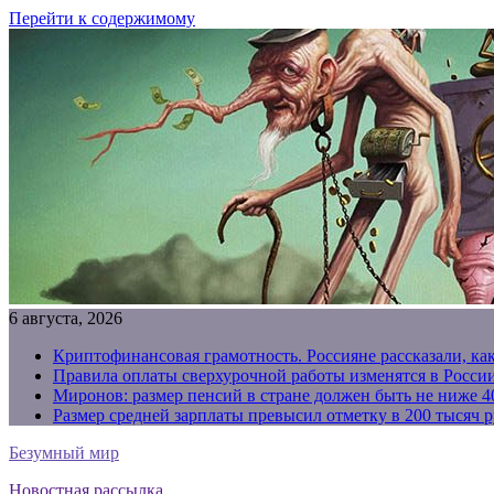
Перейти к содержимому
6 августа, 2026
Криптофинансовая грамотность. Россияне рассказали, ка
Правила оплаты сверхурочной работы изменятся в России
Миронов: размер пенсий в стране должен быть не ниже 4
Размер средней зарплаты превысил отметку в 200 тысяч р
Безумный мир
Новостная рассылка