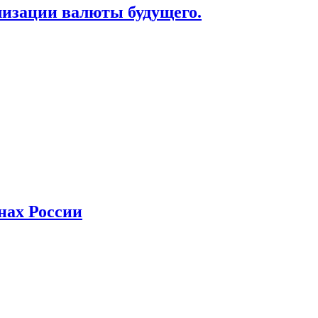
лизации валюты будущего.
нах России