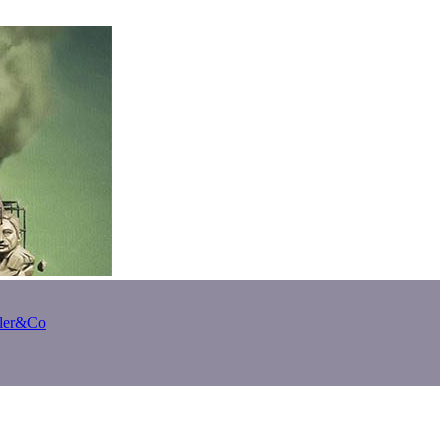
bler&Co