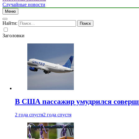
Случайные новости
Меню
Найти:
Заголовки
В США пассажир умудрился совершит
2 года спустя
2 года спустя