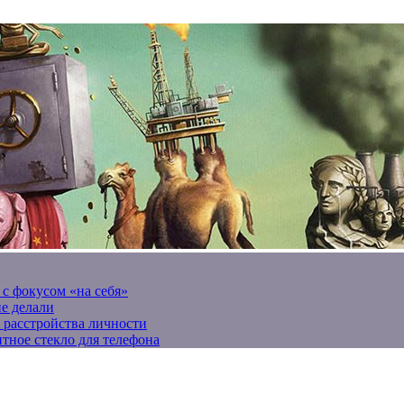
 с фокусом «на себя»
не делали
 расстройства личности
тное стекло для телефона