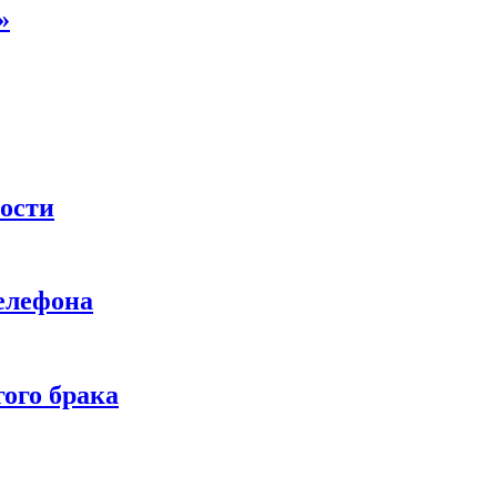
»
ности
телефона
ого брака