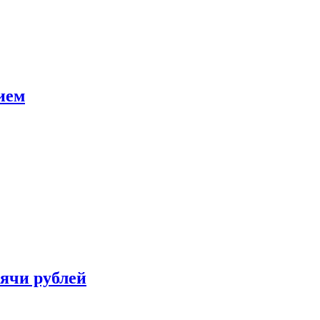
ием
сячи рублей