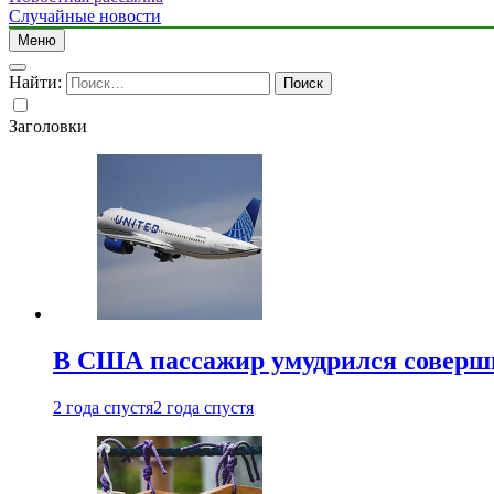
Случайные новости
Меню
Найти:
Заголовки
В США пассажир умудрился совершит
2 года спустя
2 года спустя