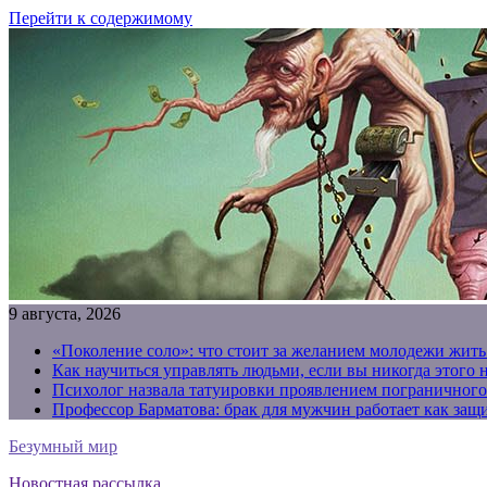
Перейти к содержимому
9 августа, 2026
«Поколение соло»: что стоит за желанием молодежи жить
Как научиться управлять людьми, если вы никогда этого 
Психолог назвала татуировки проявлением пограничного
Профессор Барматова: брак для мужчин работает как защи
Безумный мир
Новостная рассылка