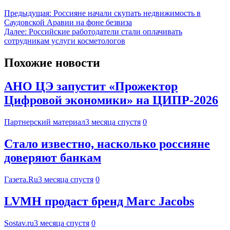
Предыдущая:
Россияне начали скупать недвижимость в
Саудовской Аравии на фоне безвиза
Далее:
Российские работодатели стали оплачивать
сотрудникам услуги косметологов
Похожие новости
АНО ЦЭ запустит «Прожектор
Цифровой экономики» на ЦИПР-2026
Партнерский материал
3 месяца спустя
0
Стало известно, насколько россияне
доверяют банкам
Газета.Ru
3 месяца спустя
0
LVMH продаcт бренд Marc Jacobs
Sostav.ru
3 месяца спустя
0