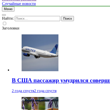
Случайные новости
Меню
Найти:
Заголовки
В США пассажир умудрился совершит
2 года спустя
2 года спустя