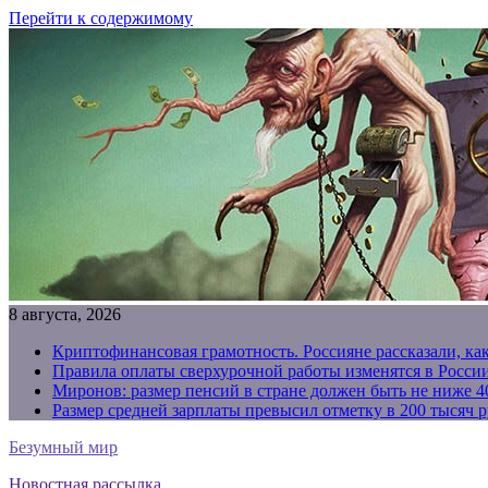
Перейти к содержимому
8 августа, 2026
Криптофинансовая грамотность. Россияне рассказали, ка
Правила оплаты сверхурочной работы изменятся в России
Миронов: размер пенсий в стране должен быть не ниже 4
Размер средней зарплаты превысил отметку в 200 тысяч р
Безумный мир
Новостная рассылка