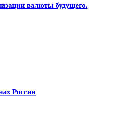
лизации валюты будущего.
нах России