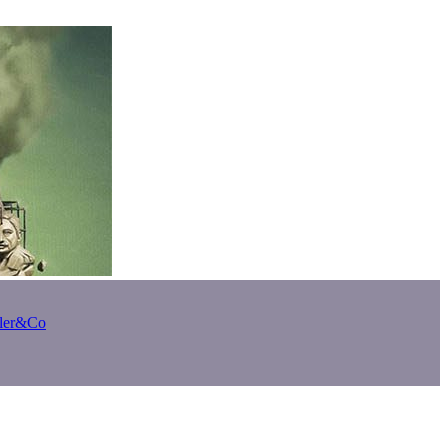
bler&Co