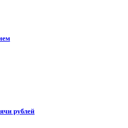
ием
сячи рублей