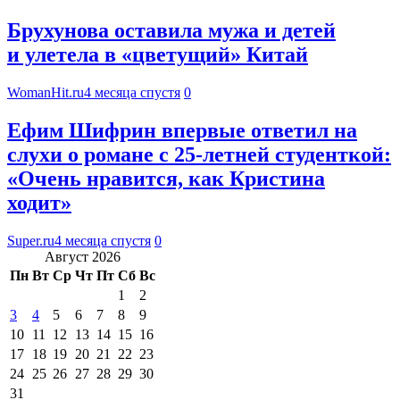
Брухунова оставила мужа и детей
и улетела в «цветущий» Китай
WomanHit.ru
4 месяца спустя
0
Ефим Шифрин впервые ответил на
слухи о романе с 25-летней студенткой:
«Очень нравится, как Кристина
ходит»
Super.ru
4 месяца спустя
0
Август 2026
Пн
Вт
Ср
Чт
Пт
Сб
Вс
1
2
3
4
5
6
7
8
9
10
11
12
13
14
15
16
17
18
19
20
21
22
23
24
25
26
27
28
29
30
31