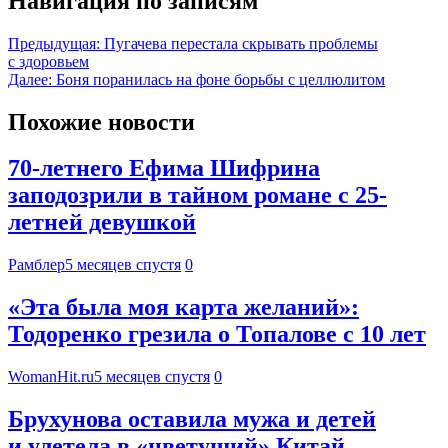
Навигация по записям
Предыдущая:
Пугачева перестала скрывать проблемы
с здоровьем
Далее:
Боня поранилась на фоне борьбы с целлюлитом
Похожие новости
70-летнего Ефима Шифрина
заподозрили в тайном романе с 25-
летней девушкой
Рамблер
5 месяцев спустя
0
«Эта была моя карта желаний»:
Тодоренко грезила о Топалове с 10 лет
WomanHit.ru
5 месяцев спустя
0
Брухунова оставила мужа и детей
и улетела в «цветущий» Китай