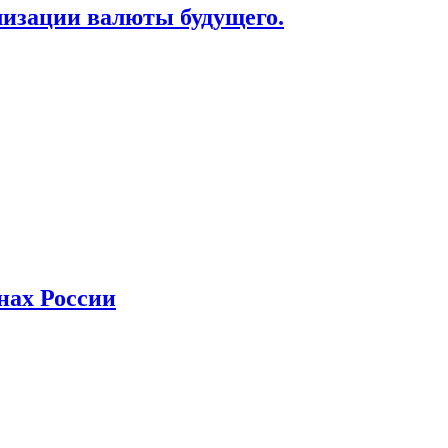
лизации валюты будущего.
нах России