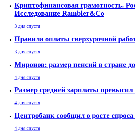
Криптофинансовая грамотность. Рос
Исследование Rambler&Co
3 дня спустя
Правила оплаты сверхурочной работ
3 дня спустя
Миронов: размер пенсий в стране д
4 дня спустя
Размер средней зарплаты превысил о
4 дня спустя
Центробанк сообщил о росте спроса
4 дня спустя