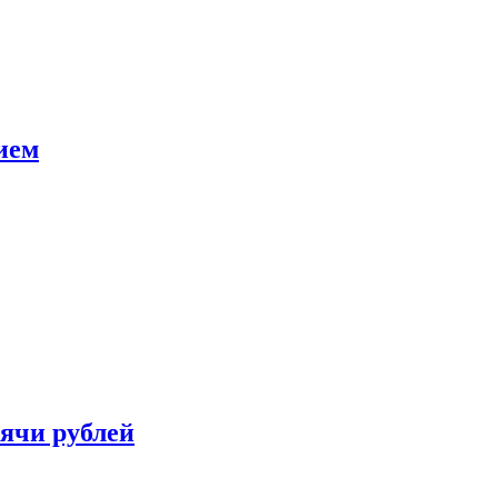
ием
сячи рублей