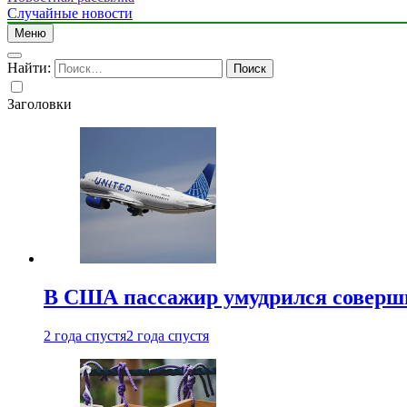
Случайные новости
Меню
Найти:
Заголовки
В США пассажир умудрился совершит
2 года спустя
2 года спустя