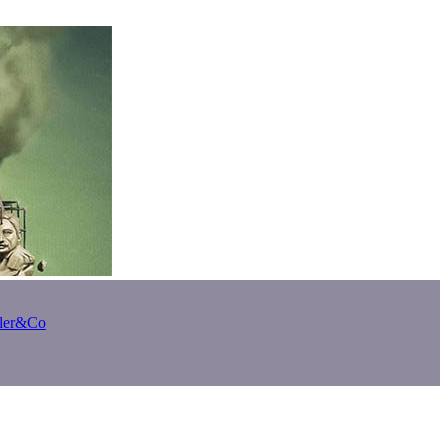
bler&Co