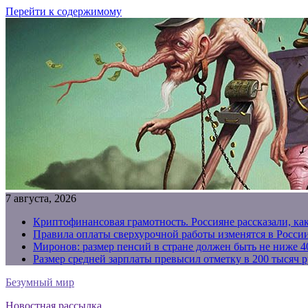
Перейти к содержимому
7 августа, 2026
Криптофинансовая грамотность. Россияне рассказали, ка
Правила оплаты сверхурочной работы изменятся в России
Миронов: размер пенсий в стране должен быть не ниже 4
Размер средней зарплаты превысил отметку в 200 тысяч р
Безумный мир
Новостная рассылка