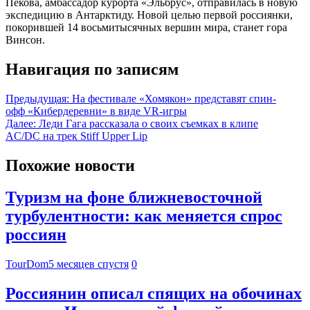
Пекова, амбассадор курорта «Эльбрус», отправилась в новую
экспедицию в Антарктиду. Новой целью первой россиянки,
покорившей 14 восьмитысячных вершин мира, станет гора
Винсон.
Навигация по записям
Предыдущая:
На фестивале «Хомякон» представят спин-
офф «Кибердеревни» в виде VR-игры
Далее:
Леди Гага рассказала о своих съемках в клипе
AC/DC на трек Stiff Upper Lip
Похожие новости
Туризм на фоне ближневосточной
турбулентности: как меняется спрос
россиян
TourDom
5 месяцев спустя
0
Россиянин описал спящих на обочинах