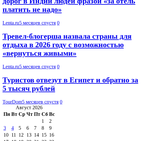
дорог в Индии людей фразой «за отель
платить не надо»
Lenta.ru
5 месяцев спустя
0
Тревел-блогерша назвала страны для
отдыха в 2026 году с возможностью
«вернуться живыми»
Lenta.ru
5 месяцев спустя
0
Туристов отвезут в Египет и обратно за
5 тысяч рублей
TourDom
5 месяцев спустя
0
Август 2026
Пн
Вт
Ср
Чт
Пт
Сб
Вс
1
2
3
4
5
6
7
8
9
10
11
12
13
14
15
16