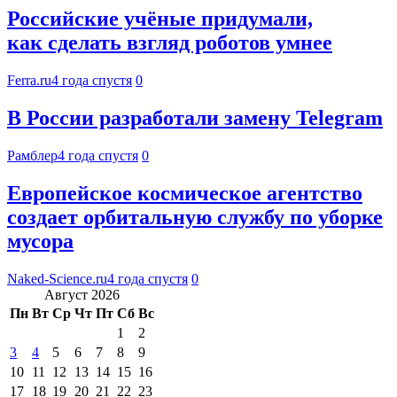
Российские учёные придумали,
как сделать взгляд роботов умнее
Ferra.ru
4 года спустя
0
В России разработали замену Telegram
Рамблер
4 года спустя
0
Европейское космическое агентство
создает орбитальную службу по уборке
мусора
Naked-Science.ru
4 года спустя
0
Август 2026
Пн
Вт
Ср
Чт
Пт
Сб
Вс
1
2
3
4
5
6
7
8
9
10
11
12
13
14
15
16
17
18
19
20
21
22
23