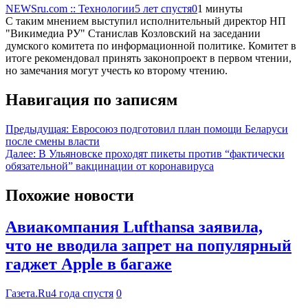
NEWSru.com :: Технологии
5 лет спустя
0
1 минуты
С таким мнением выступил исполнительный директор НП
"Викимедиа РУ" Станислав Козловский на заседании
думского комитета по информационной политике. Комитет в
итоге рекомендовал принять законопроект в первом чтении,
но замечания могут учесть ко второму чтению.
Навигация по записям
Предыдущая:
Евросоюз подготовил план помощи Беларуси
после смены власти
Далее:
В Ульяновске проходят пикеты против “фактически
обязательной” вакцинации от коронавируса
Похожие новости
Авиакомпания Lufthansa заявила,
что не вводила запрет на популярный
гаджет Apple в багаже
Газета.Ru
4 года спустя
0