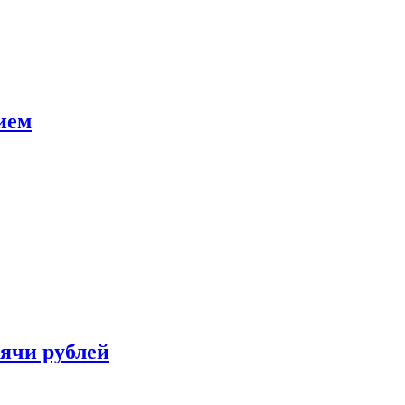
ием
сячи рублей