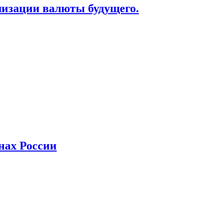
лизации валюты будущего.
нах России