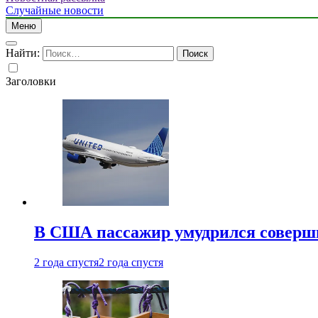
Случайные новости
Меню
Найти:
Заголовки
В США пассажир умудрился совершит
2 года спустя
2 года спустя