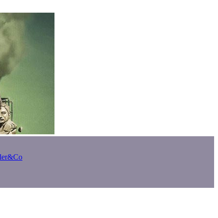
bler&Co