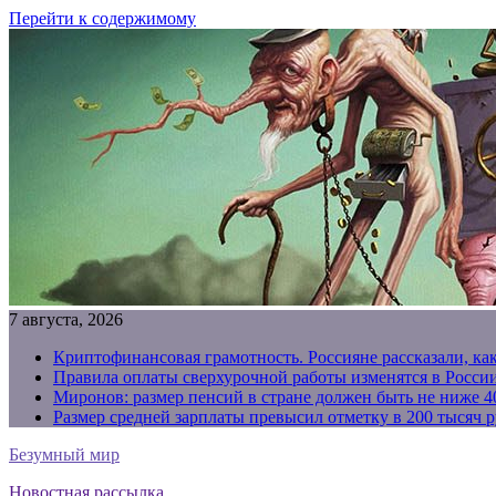
Перейти к содержимому
7 августа, 2026
Криптофинансовая грамотность. Россияне рассказали, ка
Правила оплаты сверхурочной работы изменятся в России
Миронов: размер пенсий в стране должен быть не ниже 4
Размер средней зарплаты превысил отметку в 200 тысяч р
Безумный мир
Новостная рассылка