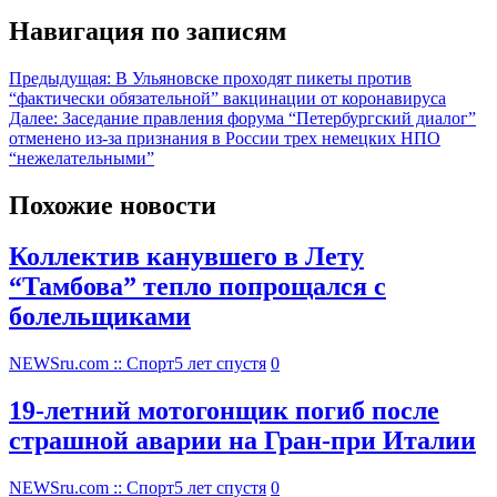
Навигация по записям
Предыдущая:
В Ульяновске проходят пикеты против
“фактически обязательной” вакцинации от коронавируса
Далее:
Заседание правления форума “Петербургский диалог”
отменено из-за признания в России трех немецких НПО
“нежелательными”
Похожие новости
Коллектив канувшего в Лету
“Тамбова” тепло попрощался с
болельщиками
NEWSru.com :: Спорт
5 лет спустя
0
19-летний мотогонщик погиб после
страшной аварии на Гран-при Италии
NEWSru.com :: Спорт
5 лет спустя
0