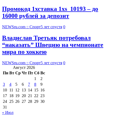
Промокод 1хставка 1xs_10193 – до
16000 рублей за депозит
NEWSru.com :: Спорт
5 лет спустя
0
Владислав Третьяк потребовал
“наказать” Швецию на чемпионате
мира по хоккею
NEWSru.com :: Спорт
5 лет спустя
0
Август 2026
Пн
Вт
Ср
Чт
Пт
Сб
Вс
1
2
3
4
5
6
7
8
9
10
11
12
13
14
15
16
17
18
19
20
21
22
23
24
25
26
27
28
29
30
31
« Июл