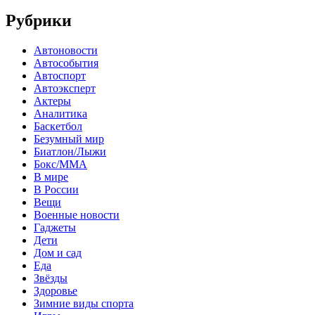
Рубрики
Автоновости
Автособытия
Автоспорт
Автоэксперт
Актеры
Аналитика
Баскетбол
Безумный мир
Биатлон/Лыжи
Бокс/MMA
В мире
В России
Вещи
Военные новости
Гаджеты
Дети
Дом и сад
Еда
Звёзды
Здоровье
Зимние виды спорта