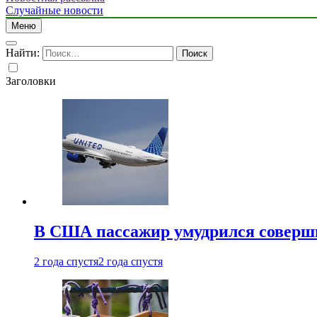
Случайные новости
Меню
Найти:
Заголовки
В США пассажир умудрился совершит
2 года спустя
2 года спустя