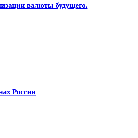
лизации валюты будущего.
нах России