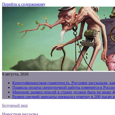
Перейти к содержимому
8 августа, 2026
Криптофинансовая грамотность. Россияне рассказали, ка
Правила оплаты сверхурочной работы изменятся в России
Миронов: размер пенсий в стране должен быть не ниже 4
Размер средней зарплаты превысил отметку в 200 тысяч р
Безумный мир
Новостная рассылка