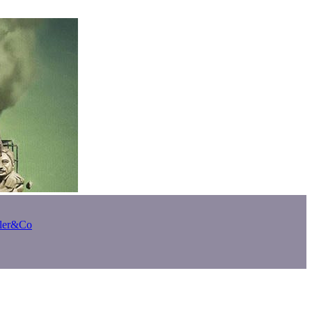
bler&Co