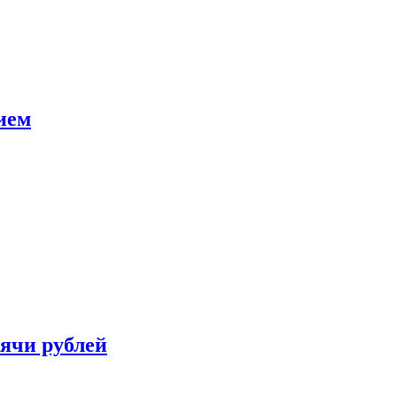
ием
сячи рублей